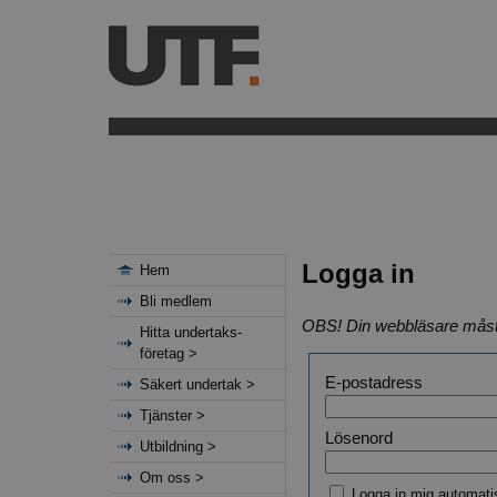
Logga in
Hem
Bli medlem
OBS! Din webbläsare mås
Hitta undertaks-
företag >
E-postadress
Säkert undertak >
Tjänster >
Lösenord
Utbildning >
Om oss >
Logga in mig automati