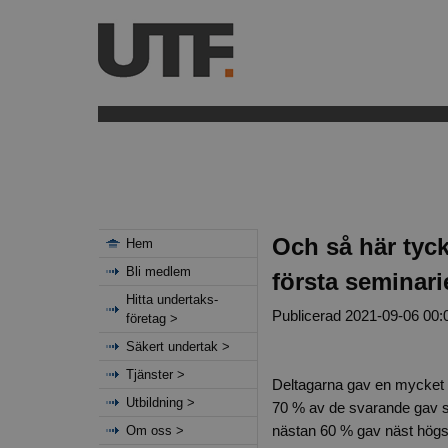
Och så här tyc
Hem
Bli medlem
första seminari
Hitta undertaks-
Publicerad 2021-09-06 00:
företag >
Säkert undertak >
Tjänster >
Deltagarna gav en mycket po
Utbildning >
70 % av de svarande gav s
nästan 60 % gav näst högst
Om oss >