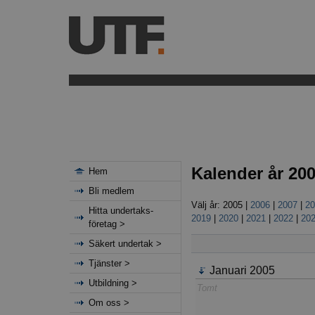
Kalender år 20
Hem
Bli medlem
Välj år: 2005 |
2006
|
2007
|
20
Hitta undertaks-
2019
|
2020
|
2021
|
2022
|
20
företag >
Säkert undertak >
Tjänster >
Januari 2005
Utbildning >
Tomt
Om oss >