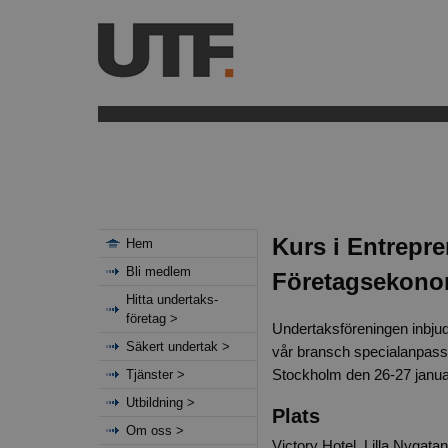
Kurs i Entrepre
Hem
Bli medlem
Företagsekono
Hitta undertaks-
företag >
Undertaksföreningen inbjude
Säkert undertak >
vår bransch specialanpassa
Stockholm den 26-27 janua
Tjänster >
Utbildning >
Plats
Om oss >
Victory Hotel, Lilla Nygata