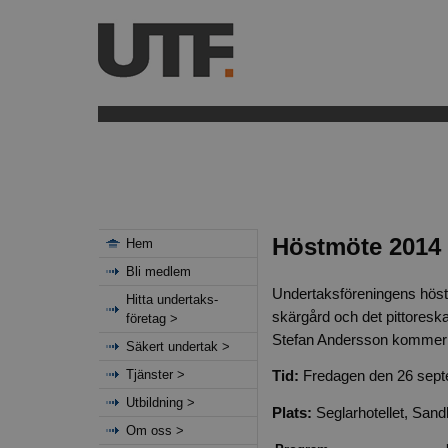
Höstmöte 2014
Hem
Bli medlem
Undertaksföreningens höstm
Hitta undertaks-
skärgård och det pittoresk
företag >
Stefan Andersson kommer pr
Säkert undertak >
Tjänster >
Tid:
Fredagen den 26 sep
Utbildning >
Plats:
Seglarhotellet, San
Om oss >