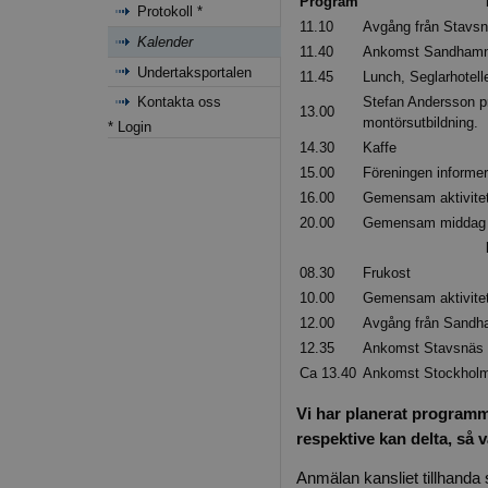
Program
Protokoll *
11.10
Avgång från Stavs
Kalender
11.40
Ankomst Sandhamn, 
Undertaksportalen
11.45
Lunch, Seglarhotell
Stefan Andersson pr
Kontakta oss
13.00
montörsutbildning.
* Login
14.30
Kaffe
15.00
Föreningen informer
16.00
Gemensam aktivite
20.00
Gemensam middag
08.30
Frukost
10.00
Gemensam aktivite
12.00
Avgång från Sand
12.35
Ankomst Stavsnäs
Ca 13.40
Ankomst Stockholm
Vi har planerat programm
respektive kan delta, så v
Anmälan kansliet tillhanda