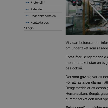
Protokoll *
Kalender
Undertaksportalen
Kontakta oss
* Login
Vi vidarebefordrar den inf
om undertaket som rasade 
Först låter Bengt meddela a
monterat taket utan en byg
oss också.
Det som gav sig var ett ne
För att fästa pendlarna i 
Bengt meddelar att dessa
Hema-spiken. Bengts gissni
gummit torkat och blivit spr
Enligt uppgift upptäckte p