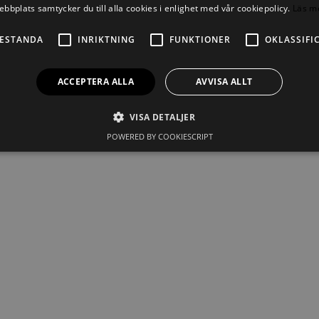
ebbplats samtycker du till alla cookies i enlighet med vår cookiepolicy.
Läs m
ESTANDA
INRIKTNING
FUNKTIONER
OKLASSIFI
ACCEPTERA ALLA
AVVISA ALLT
ontakta
webmaster@undertaksforetagen.se
.
VISA DETALJER
POWERED BY COOKIESCRIPT