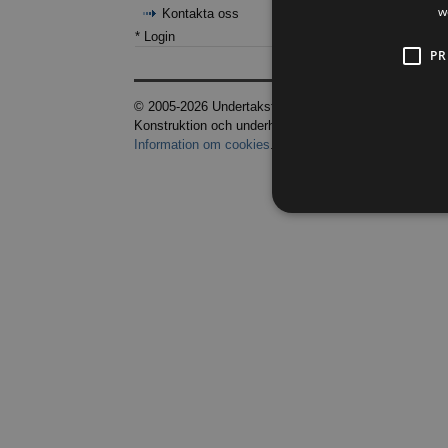
w
Kontakta oss
* Login
PR
© 2005-2026 Undertaksföretagen
Konstruktion och underhåll av
Profundis
. Vid frågor k
Information om cookies
.