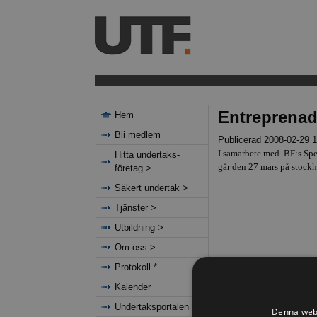
Entreprenadj
Hem
Bli medlem
Publicerad 2008-02-29 
I samarbete med
BF:s Spe
Hitta undertaks-
går den 27 mars på stock
företag >
Säkert undertak >
Tjänster >
Utbildning >
Om oss >
Protokoll *
Kalender
Undertaksportalen
Denna webb