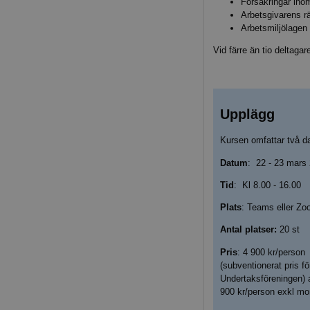
Försäkringar ino
Arbetsgivarens rä
Arbetsmiljölagen
Vid färre än tio deltaga
Upplägg
Kursen omfattar två d
Datum
: 22 - 23 mars
Tid
: Kl 8.00 - 16.00
Plats
: Teams eller Z
Antal platser:
20 st
Pris
: 4 900 kr/person
(subventionerat pris f
Undertaksföreningen) 
900 kr/person exkl m