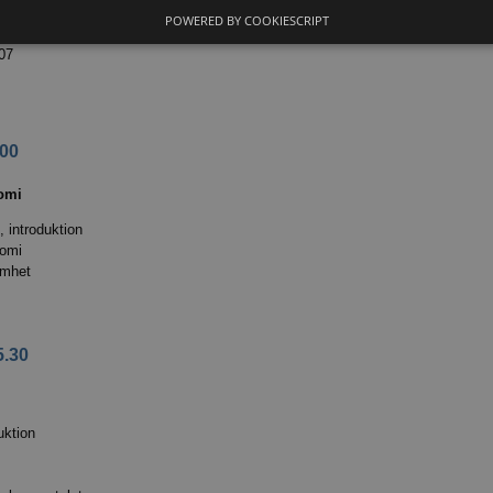
v AB04
POWERED BY COOKIESCRIPT
07
.00
nomi
 introduktion
nomi
amhet
5.30
uktion