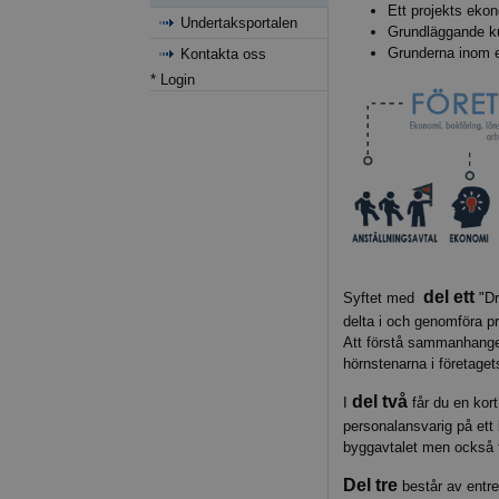
Ett projekts eko
Undertaksportalen
Grundläggande ku
Grunderna inom e
Kontakta oss
* Login
del ett
Syftet med
"Dr
delta i och genomföra pr
Att förstå sammanhangen
hörnstenarna i företage
del två
I
får du en kor
personalansvarig på ett 
byggavtalet men också f
Del tre
består av entrep