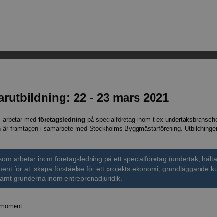
rutbildning: 22 - 23 mars 2021
om arbetar med
företagsledning
på specialföretag inom t ex undertaksbransch
h är framtagen i samarbete med Stockholms Byggmästarförening. Utbildningen 
g som arbetar inom företagsledning på ett specialföretag (undertak, hålt
ent för att skapa förståelse för ett projekts ekonomi, grundläggande k
amt grunderna inom entreprenadjuridik.
elmoment: