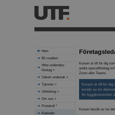
Företagsleda
Hem
Bli medlem
Kursen är till för dig s
Hitta undertaks-
andra specialföretag oc
företag >
Zoom eller Teams.
Säkert undertak >
Kursen är till för di
Tjänster >
består av tre delmom
Utbildning >
för byggbranschen s
Om oss >
Protokoll *
Kursen består av tre d
Kalender