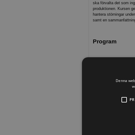
ska förvalta det som in
produktionen. Kursen ge
hantera störningar unde
samt en sammanfattning
Program
Dag 1: Kl 8.00 - 16
Introduktion till entre
Denna webb
Översikt om lagar och s
w
Upphandlings-, e
Övningsuppgifter,
PR
Utförandeentreprenade
Fortsatt genomgång a
Övningsuppgifter