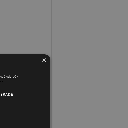
×
använda vår
er
CERADE