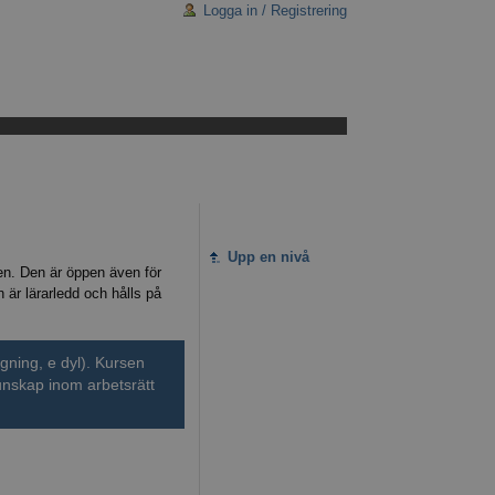
Logga in / Registrering
Upp en nivå
en. Den är öppen även för
är lärarledd och hålls på
agning, e dyl). Kursen
unskap inom arbetsrätt