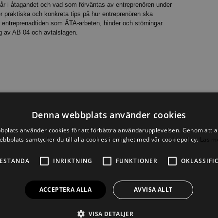
går i åtagandet och vad som förväntas av entreprenören under
r praktiska och konkreta tips på hur entreprenören ska
r entreprenadtiden som ÄTA-arbeten, hinder och störningar
 av AB 04 och avtalslagen.
.00
Denna webbplats använder cookies
prenadrätten
plats använder cookies för att förbättra användarupplevelsen. Genom att 
tandardavtal
ebbplats samtycker du till alla cookies i enlighet med vår cookiepolicy.
Läs m
ntreprenad- och ersättningsformer
 allmän avtalsrätt
ESTANDA
INRIKTNING
FUNKTIONER
OKLASSIFI
n - AB 04
ACCEPTERA ALLA
AVVISA ALLT
v AB 04
VISA DETALJER