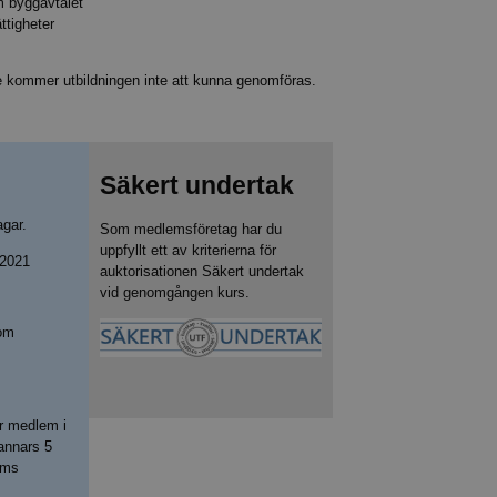
m byggavtalet
ttigheter
re kommer utbildningen inte att kunna genomföras.
Säkert undertak
agar.
Som medlemsföretag har du
uppfyllt ett av kriterierna för
 2021
auktorisationen Säkert undertak
vid genomgången kurs.
oom
ör medlem i
annars 5
oms