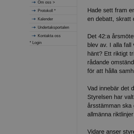
Om oss >
Hade sett fram emo
Protokoll *
en debatt, skratt 
Kalender
Undertaksportalen
Det 42:a årsmötet
Kontakta oss
* Login
blev av. I alla fal
hänt? Ett riktigt 
rådande omständigh
för att hålla samh
Vad innebär det 
Styrelsen har valt
årsstämman ska g
allmänna riktlinj
Vidare anser styr