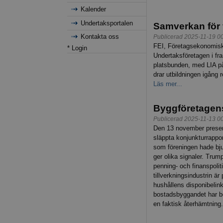
Kalender
Undertaksportalen
Samverkan för 
Kontakta oss
Publicerad 2025-11-19 0
FEI, Företagsekonomiska 
* Login
Undertaksföretagen i fr
platsbunden, med LIA på 
drar utbildningen igång 
Läs mer...
Byggföretagen
Publicerad 2025-11-13 0
Den 13 november presen
släppta konjunkturrappo
som föreningen hade bju
ger olika signaler. Trum
penning- och finanspoli
tillverkningsindustrin är 
hushållens disponibelink
bostadsbyggandet har bo
en faktisk återhämtning.