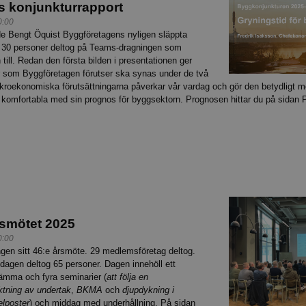
s konjunkturrapport
0:00
de Bengt Öquist Byggföretagens nyligen släppta
a 30 personer deltog på Teams-dragningen som
 till. Redan den första bilden i presentationen ger
tar som Byggföretagen förutser ska synas under de två
oekonomiska förutsättningarna påverkar vår vardag och gör den betydligt me
komfortabla med sin prognos för byggsektorn. Prognosen hittar du på sidan P
rsmötet 2025
0:00
ngen sitt 46:e årsmöte. 29 medlemsföretag deltog.
r dagen deltog 65 personer. Dagen innehöll ett
ämma och fyra seminarier (
att följa en
ktning av undertak
,
BKMA
och
djupdykning i
elposter
) och middag med underhållning. På sidan