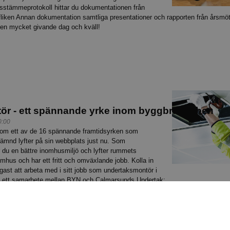
Årsstämmeprotokoll hittar du dokumentationen från
iken Annan dokumentation samtliga presentationer och rapporten från årsmöt
r en mycket givande dag och kväll!
ör - ett spännande yrke inom byggbranschen
0:00
som ett av de 16 spännande framtidsyrken som
mnd lyfter på sin webbplats just nu. Som
du en bättre inomhusmiljö och lyfter rummets
mhus och har ett fritt och omväxlande jobb. Kolla in
igast att arbeta med i sitt jobb som undertaksmontör i
 i ett samarbete mellan BYN och Calmarsunds Undertak:
 (här kan du också läsa mer om hur du kan bli undertaksmontör)