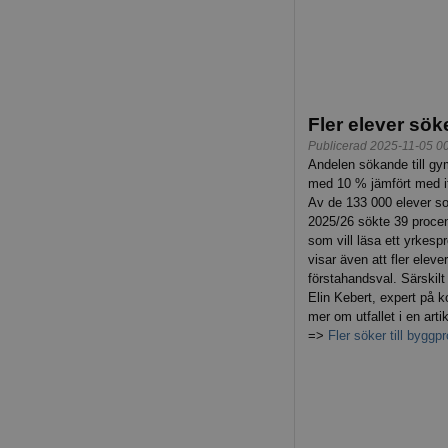
Fler elever sök
Publicerad 2025-11-05 0
Andelen sökande till g
med 10 % jämfört med ifj
Av de 133 000 elever som 
2025/26 sökte 39 procent
som vill läsa ett yrkespr
visar även att fler elev
förstahandsval. Särskilt
Elin Kebert, expert på 
mer om utfallet i en art
=>
Fler söker till bygg