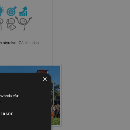
 styrelse. Gå till sidan
×
använda vår
er
CERADE