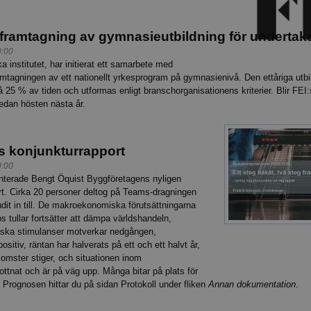
framtagning av gymnasieutbildning för underta
0:00
institutet, har initierat ett samarbete med
amtagningen av ett nationellt yrkesprogram på gymnasienivå. Den ettåriga utb
25 % av tiden och utformas enligt branschorganisationens kriterier. Blir FEI:
redan hösten nästa år.
s konjunkturrapport
0:00
terade Bengt Öquist Byggföretagens nyligen
rt. Cirka 20 personer deltog på Teams-dragningen
dit in till. De makroekonomiska förutsättningarna
ps tullar fortsätter att dämpa världshandeln,
tiska stimulanser motverkar nedgången,
positiv, räntan har halverats på ett och ett halvt år,
omster stiger, och situationen inom
ttnat och är på väg upp. Många bitar på plats för
 Prognosen hittar du på sidan Protokoll under fliken
Annan dokumentation
.