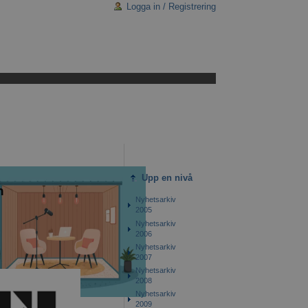
Logga in / Registrering
Upp en nivå
n
Nyhetsarkiv
2005
Nyhetsarkiv
2006
Nyhetsarkiv
2007
Nyhetsarkiv
2008
Nyhetsarkiv
2009