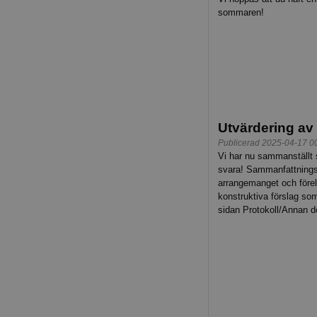
sommaren!
Utvärdering av
Publicerad 2025-04-17 0
Vi har nu sammanställt s
svara! Sammanfattningsv
arrangemanget och förelä
konstruktiva förslag so
sidan Protokoll/Annan d