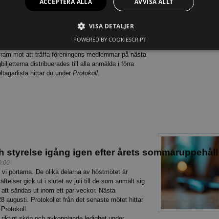
ACCEPTERA ALLA
AVVISA ALLT
edagen. Du hittar vår utför­liga rapport på sidan
Protokoll
och under
tion
(endast för inloggade medlemmar).
VISA DETALJER
ill avspark! Den 2 oktober börjar föreningens hös
POWERED BY COOKIESCRIPT
0:00
 fram mot att träffa föreningens medlemmar på nästa
biljetterna distribuerades till alla anmälda i förra
tagarlista hittar du under
Protokoll
.
h styrelse igång igen efter årets sommaruppehåll
0:00
vi portarna. De olika delarna av höstmötet är
ftelser gick ut i slutet av juli till de som anmält sig
 att sändas ut inom ett par veckor. Nästa
8 augusti. Protokollet från det senaste mötet hittar
Protokoll.
 riktigt skön och avkopplande ledighet under