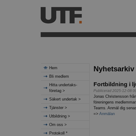
Nyhetsarkiv
Hem
Bli medlem
Fortbildning i 
Hitta undertaks-
företag >
Publicerad 2025-12-08 0
Jonas Christensson från D
Säkert undertak >
föreningens medlemmar.
Tjänster >
Teams. Anmäl dig senast
=>
Anmälan
Utbildning >
Om oss >
Protokoll *