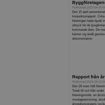
Byggföretagen
Publicerad 2025-04-16 0
Den 15 april presentera
konjunkturrapport. Cirk
föreningen hade bjudit in
uttryck för de ljusglim
kommande åren. De makr
känner sig ändå ganska 
dokumentation
.
Rapport från å
Publicerad 2025-04-15 0
Den 28 mars höll föreni
Totalt till och från unde
föreningsmöte, en årsst
montageanvisning
,
besi
årsredovisningens nyck