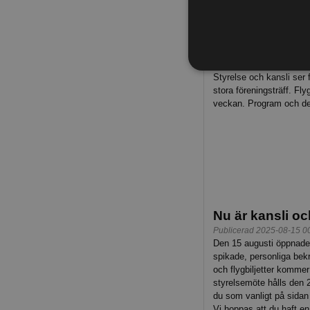
fina arrang­emanget på fr
fliken
Annan dokument­a
2 veckor kvar t
Publicerad 2025-09-18 0
Styrelse och kansli ser
stora föreningsträff. Flyg
veckan. Program och del
Nu är kansli oc
Publicerad 2025-08-15 0
Den 15 augusti öppnade 
spikade, personliga bekrä
och flygbiljetter kommer
styrelsemöte hålls den 2
du som vanligt på sidan 
Vi hoppas att du haft en