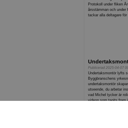
Protokoll under fliken 
årsstämman och under fl
tackar alla deltagare fö
Undertaksmont
Publicerad 2025-04-07 0
Undertaksmontör lyfts 
Byggbranschens yrkesnä
undertaksmontör skapar 
utseende, du arbetar ino
vad Michel tycker är rol
videon som tagits fram
=>
Bli undertaksmontör