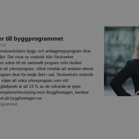
er till byggprogrammet
0:00
ymnasieskolans bygg- och anläggningsprogram ökar
ol. Det visar ny statistik från Skolverket.
sökte till ett nationellt program inför läsåret
 ett yrkesprogram, vilket innebär att andelen elever
ogram ökar för tredje året i rad. Skolverkets statistik
er väljer att söka yrkesprogram som sitt
 glädjande är att 13 % av de sökande är tjejer.
kompetensförsörjning inom Byggföretagen, berättar
ikel på byggforetagen.se:
programmet