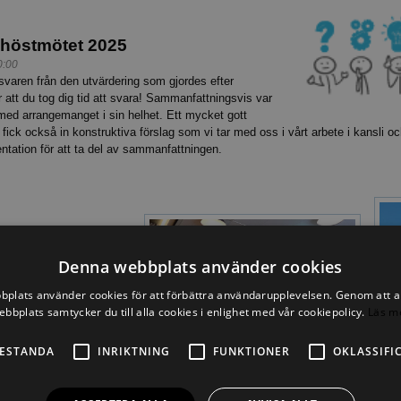
 höstmötet 2025
0:00
svaren från den utvärdering som gjordes efter
 att du tog dig tid att svara! Sammanfattningsvis var
med arrangemanget i sin helhet. Ett mycket gott
fick också in konstruktiva förslag som vi tar med oss i vårt arbete i kansli och
tation för att ta del av sammanfattningen.
Denna webbplats använder cookies
lan den 2 och 5 oktober i
östmötet 2025
plats använder cookies för att förbättra användarupplevelsen. Genom att 
del­­tagarna möttes upp på
ebbplats samtycker du till alla cookies i enlighet med vår cookiepolicy.
Läs m
0:00
men­sam tran­sport till
 studie­besök i pro­duk­
ESTANDA
INRIKTNING
FUNKTIONER
OKLASSIFI
i vackra Haapsalu, det
a föreningsmöten, aktiviteter, inspirerande dialoger på gemen­samma
t ett härligt soligt väder. Vi tackar Aikkon, som stod värd för det