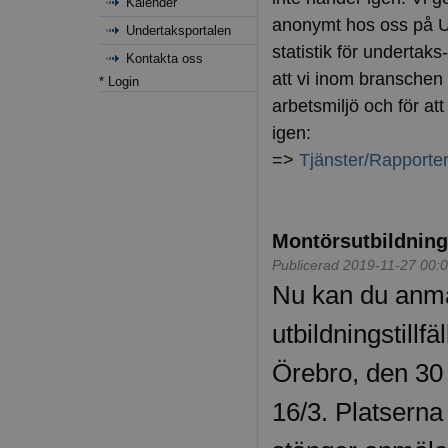
Kalender
anonymt hos oss på Un
Undertaksportalen
statistik för underta
Kontakta oss
att vi inom branschen 
* Login
arbetsmiljö och för at
igen:
=>
Tjänster/Rapportera
Montörsutbildning
Publicerad 2019-11-27 00:
Nu kan du anmäl
utbildningstillfä
Örebro, den 30 
16/3. Platserna