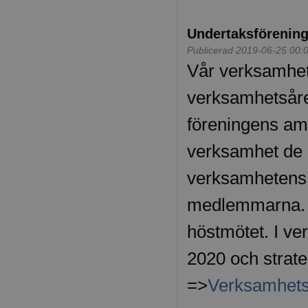
Undertaksförenin
Publicerad 2019-06-25 00:
Vår verksamhet
verksamhetsåre
föreningens amb
verksamhet de 
verksamhetens v
medlemmarna. 
höstmötet. I ver
2020 och strateg
=>
Verksamhets