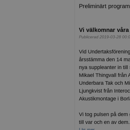
Preliminärt program 
Vi välkomnar vår
Publicerad 2019-03-28 00:
Vid Undertaksförenin
årsstämma den 14 mar
nya suppleanter in till
Mikael Thingvall från A
Underbara Tak och Mi
Ljungkvist från Inter
Akustikmontage i Bor
Vi tog pulsen på dem 
till var och en av dem.
Läs mer...