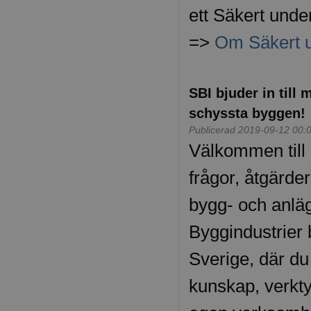
ett Säkert unde
=>
Om Säkert 
SBI bjuder in til
schyssta byggen!
Publicerad 2019-09-12 00:
Välkommen till 
frågor, åtgärde
bygg- och anlä
Byggindustrier b
Sverige, där du
kunskap, verkty