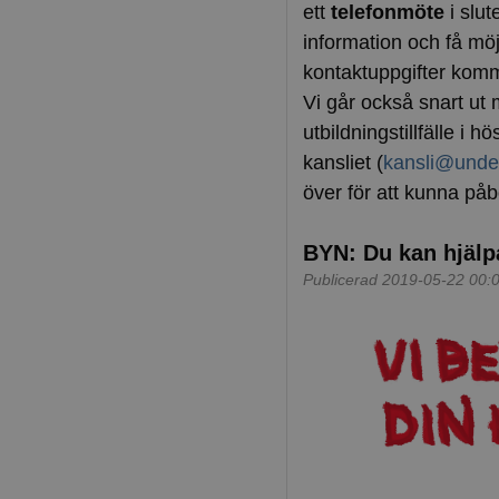
ett
telefonmöte
i slut
information och få möj
kontaktuppgifter komme
Vi går också snart ut 
utbildningstillfälle i h
kansliet (
kansli@under
över för att kunna på
BYN: Du kan hjälpa
Publicerad 2019-05-22 00: