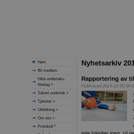
Nyhetsarkiv 20
Hem
Bli medlem
Rapportering av ti
Hitta undertaks-
företag >
Publicerad 2019-12-05 00:
Säkert undertak >
Tjänster >
Utbildning >
Om oss >
Protokoll *
inte händer igen. Vi ge