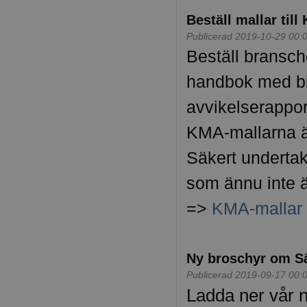
Beställ mallar til
Publicerad 2019-10-29 00:
Beställ bransc
handbok med bil
avvikelserappor
KMA-mallarna är
Säkert undertak
som ännu inte ä
=>
KMA-mallar
Ny broschyr om Sä
Publicerad 2019-09-17 00:
Ladda ner vår n