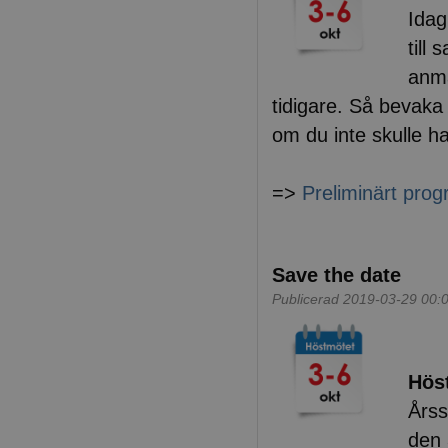
Idag
till
anmä
tidigare. Så bevaka 
om du inte skulle ha
=>
Preliminärt pro
Save the date
Publicerad 2019-03-29 00:
Höst
Årss
den 