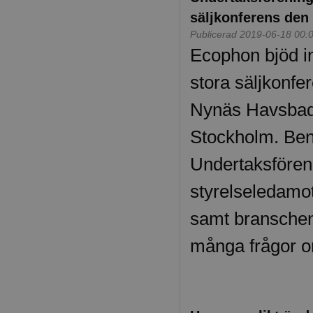
säljkonferens den 
Publicerad 2019-06-18 00:
Ecophon bjöd in
stora säljkonfer
Nynäs Havsbad
Stockholm. Ben
Undertaksfören
styrelseledamo
samt branschen
många frågor o