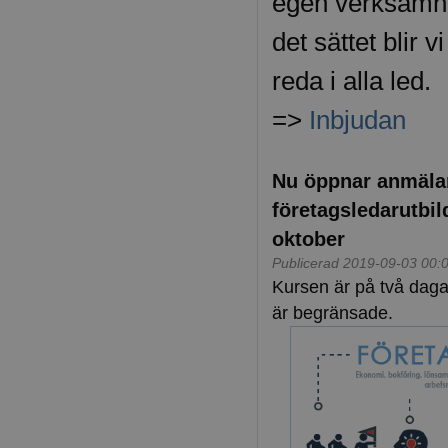
egen verksamhe
det sättet blir 
reda i alla led.
=>
Inbjudan
Nu öppnar anmälan
företagsledarutbil
oktober
Publicerad 2019-09-03 00:
Kursen är på två dagar
är begränsade.