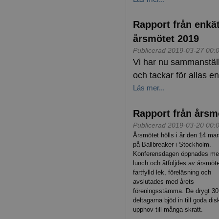
Rapport från enkätu
årsmötet 2019
Publicerad 2019-03-27 00:
Vi har nu sammanställ
och tackar för allas 
Läs mer...
Rapport från årsm
Publicerad 2019-03-20 00:
Årsmötet hölls i år den 14 mar
på Ball­breaker i Stockholm.
Konferensdagen öppnades me
lunch och åtföljdes av årsmöte
fartfylld lek, föreläsning och
avslutades med årets
föreningsstämma. De drygt 30
del­tagarna bjöd in till goda di
upphov till många skratt.