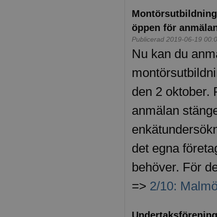
Montörsutbildning
öppen för anmälan
Publicerad 2019-06-19 00:
Nu kan du anmäl
montörsutbildni
den 2 oktober.
anmälan stänge
enkätundersökn
det egna företag
behöver. För det
=>
2/10: Malm
Undertaksförening