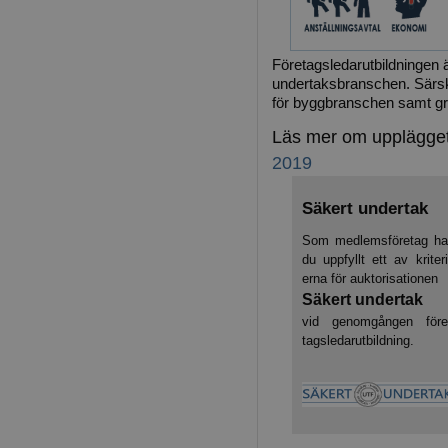
Företagsledarutbildningen ä
undertaks­branschen. Sär­ski
för bygg­branschen samt gru
Läs mer om upplägge
2019
Säkert undertak
Som medlemsföretag ha
du uppfyllt ett av kriteri
erna för auktorisa­tionen
Säkert under­tak
vid genom­gången före
tags­ledar­utbild­ning.