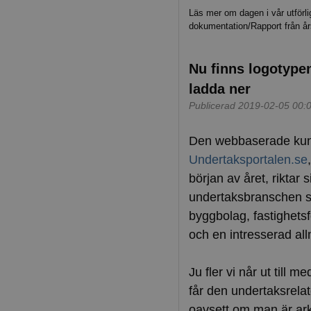
Läs mer om dagen i vår utförli
dokumentation/Rapport från års
Nu finns logotypen
ladda ner
Publicerad 2019-02-05 00:
Den webbaserade ku
Undertaksportalen.se
början av året, riktar si
undertaksbranschen sa
byggbolag, fastighets
och en intresserad al
Ju fler vi når ut till
får den undertaksrela
oavsett om man är arki