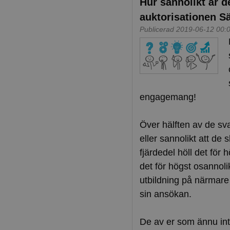
Hur sannolikt är d
auktorisationen Sä
Publicerad 2019-06-12 00:
engagemang!
Över hälften av de sva
eller sannolikt att de
fjärdedel höll det för 
det för högst osannoli
utbildning på närmare 
sin ansökan.
De av er som ännu inte