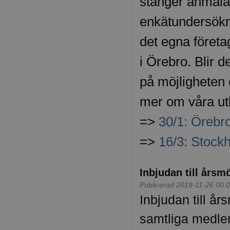
stänger anmälan
enkätundersökn
det egna företag
i Örebro. Blir d
på möjligheten 
mer om våra ut
=>
30/1: Örebr
=>
16/3: Stock
Inbjudan till årsm
Publicerad 2019-11-26 00:
Inbjudan till år
samtliga medle